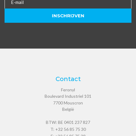
Contact
Feronyl
Boulevard Industriel 101
7700
Mouscron
België
BTW: BE 0401 237 827
T:
+32 56 85 75 30