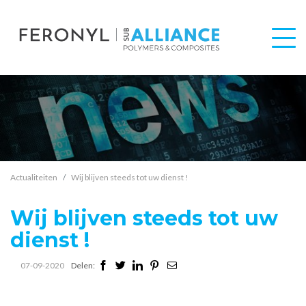
Actualiteiten
Wij blijven steeds tot uw dienst !
Wij blijven steeds tot uw
dienst !
07-09-2020
Delen: