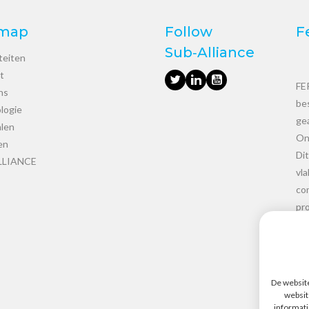
emap
Follow
F
Sub‑Alliance
teiten
t
FE
ns
be
logie
ge
alen
On
en
Di
LLIANCE
vl
co
pr
cl
ver
De website
websit
informati