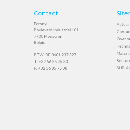
Contact
Sit
Feronyl
Actuali
Boulevard Industriel 101
Contac
7700
Mouscron
Over o
België
Techno
Materi
BTW: BE 0401 237 827
Sector
T:
+32 56 85 75 30
SUB-A
F: +32 56 85 75 38