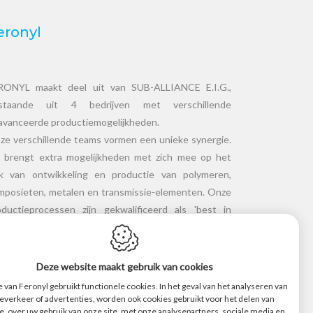
eronyl
RONYL maakt deel uit van SUB-ALLIANCE E.I.G.,
staande uit 4 bedrijven met verschillende
avanceerde productiemogelijkheden.
ze verschillende teams vormen een unieke synergie.
t brengt extra mogelijkheden met zich mee op het
ak van ontwikkeling en productie van polymeren,
mposieten, metalen en transmissie-elementen. Onze
oductieprocessen zijn gekwalificeerd als 'best in
ass'. Ze garanderen een hoog kwaliteitsniveau,
sterkt door korte levertijden.
Deze website maakt gebruik van cookies
 van Feronyl gebruikt functionele cookies. In het geval van het analyseren van
everkeer of advertenties, worden ook cookies gebruikt voor het delen van
e, over uw gebruik van onze site, met onze analysepartners, sociale media en