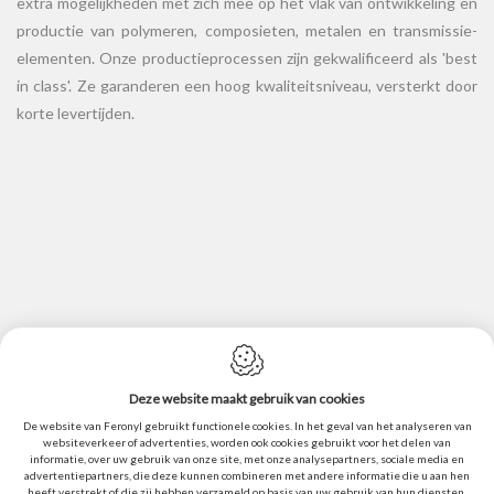
extra mogelijkheden met zich mee op het vlak van ontwikkeling en
productie van polymeren, composieten, metalen en transmissie-
elementen. Onze productieprocessen zijn gekwalificeerd als 'best
in class'. Ze garanderen een hoog kwaliteitsniveau, versterkt door
korte levertijden.
Deze website maakt gebruik van cookies
Cookie policy
De website van Feronyl gebruikt functionele cookies. In het geval van het analyseren van
Geheimhouding
websiteverkeer of advertenties, worden ook cookies gebruikt voor het delen van
informatie, over uw gebruik van onze site, met onze analysepartners, sociale media en
Sitemap
advertentiepartners, die deze kunnen combineren met andere informatie die u aan hen
heeft verstrekt of die zij hebben verzameld op basis van uw gebruik van hun diensten.