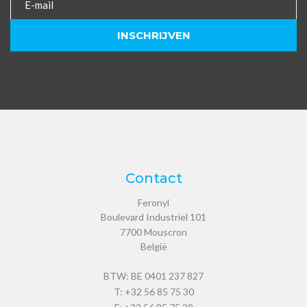
Contact
Feronyl
Boulevard Industriel 101
7700
Mouscron
België
BTW: BE 0401 237 827
T:
+32 56 85 75 30