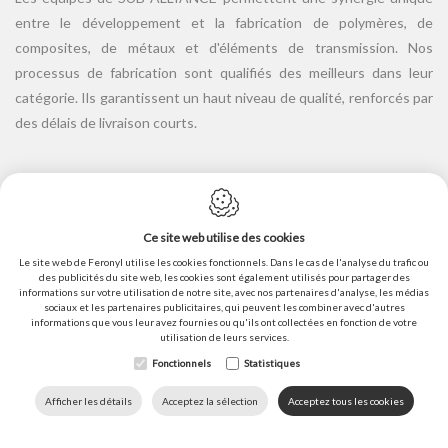
entre le développement et la fabrication de polymères, de
composites, de métaux et d'éléments de transmission. Nos
processus de fabrication sont qualifiés des meilleurs dans leur
catégorie. Ils garantissent un haut niveau de qualité, renforcés par
des délais de livraison courts.
Ce site web utilise des cookies
Le site web de Feronyl utilise les cookies fonctionnels. Dans le cas de l'analyse du trafic ou
Politique en matière de cookies
des publicités du site web, les cookies sont également utilisés pour partager des
informations sur votre utilisation de notre site, avec nos partenaires d'analyse, les médias
Politique de confidentialité
sociaux et les partenaires publicitaires, qui peuvent les combiner avec d'autres
informations que vous leur avez fournies ou qu'ils ont collectées en fonction de votre
Plan du site
utilisation de leurs services.
Conditions générales de vente
Fonctionnels
Statistiques
Conception du site web par IDcreation ©2021
DOWNLOADS
LANGUE
HOME
APPELEZ NOUS
Afficher les détails
Acceptez la sélection
Acceptez tous les cookies